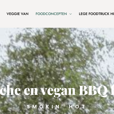
VEGGIE VAN
FOODCONCEPTEN
LEGE FOODTRUCK H
sche en vegan BBQ 
SMOKIN' HOT