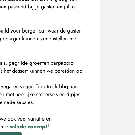
n passend bij je gasten en jullie
ild your burger bar waar de gasten
gieburger kunnen samenstellen met
a’s, gegrilde groenten carpaccio,
lfs het dessert kunnen we bereiden op
e vega en vegan Foodtruck bbq aan
n met heerlijke smeersels en dipjes.
memade sausjes.
e ook veel variatie en
onze
salade concept
!