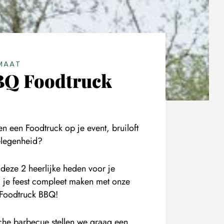
MAAT
BQ Foodtruck
n een Foodtruck op je event, bruiloft
gelegenheid?
eze 2 heerlijke heden voor je
je feest compleet maken met onze
 Foodtruck BBQ!
sche barbecue stellen we graag een