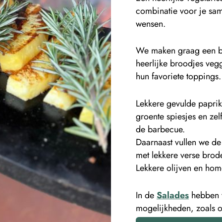
combinatie voor je same
wensen.
We maken graag een bu
heerlijke broodjes veg
hun favoriete toppings.
Lekkere gevulde paprik
groente spiesjes en ze
de barbecue.
Daarnaast vullen we d
met lekkere verse brode
Lekkere olijven en ho
In de
Salades
hebben w
mogelijkheden, zoals 